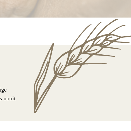
ige
s nooit