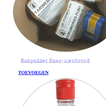
Bakpakket Kaas-uienbrood
TOEVOEGEN