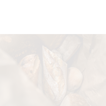
Energie (kJ)
1.406
kJ/100gr
Energie (Kcal)
332
Kcal/100gr
Vetten
2,5
g/100gr
Waarvan verzadigde vetzuren
0,4
g/100gr
Koolhydraten
64,0
g/100gr
Waarvan suikers
8,0
g/100gr
Eiwitten
14,4
g/100gr
Zout
12,5
mg/100gr
Voedingsvezel
8,4
g/100gr
Water/Vocht
15,0
g/100gr