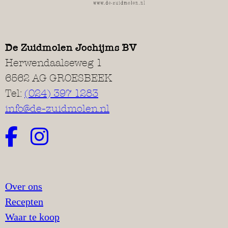
De Zuidmolen Jochijms BV
Herwendaalseweg 1
6562 AG GROESBEEK
Tel:
(024) 397 1283
info@de-zuidmolen.nl
Over ons
Recepten
Waar te koop