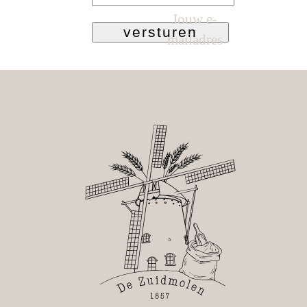
Jouw e-
versturen
mailadres