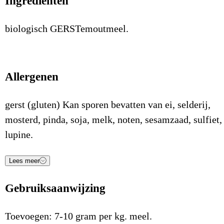
Ingrediënten
biologisch GERSTemoutmeel.
Allergenen
gerst (gluten) Kan sporen bevatten van ei, selderij,
mosterd, pinda, soja, melk, noten, sesamzaad, sulfiet,
lupine.
Lees meer
Voedingsstof
Waarde
Eenheid
Gebruiksaanwijzing
Energie (kJ)
1.461
kJ/100gr
Energie (Kcal)
-
Kcal/100gr
Toevoegen: 7-10 gram per kg. meel.