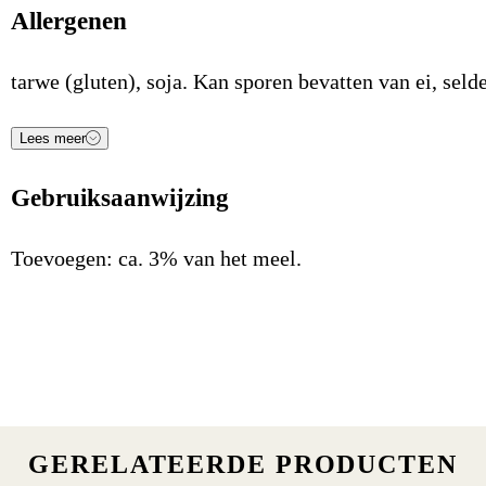
Allergenen
tarwe (gluten), soja. Kan sporen bevatten van ei, selde
Lees meer
Voedingsstof
Waarde
Eenheid
Gebruiksaanwijzing
Energie (kJ)
1.780
kJ/100gr
Energie (Kcal)
424
Kcal/100gr
Toevoegen: ca. 3% van het meel.
Vetten
20,4
g/100gr
Waarvan verzadigde vetzuren
13,8
g/100gr
Koolhydraten
47,8
g/100gr
Waarvan suikers
15,4
g/100gr
GERELATEERDE PRODUCTEN
Eiwitten
10,5
g/100gr