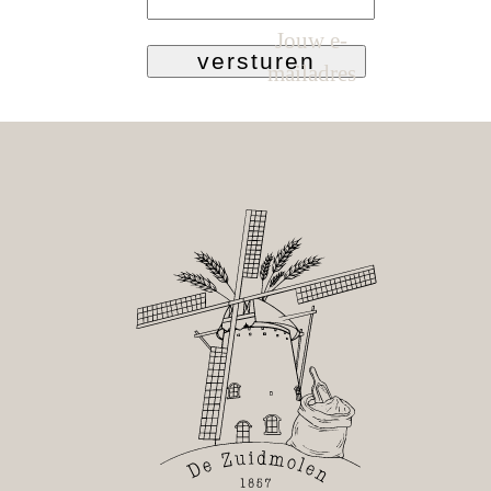
Jouw e-
versturen
mailadres