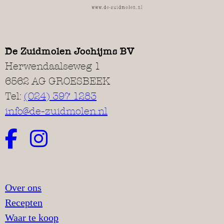
De Zuidmolen Jochijms BV
Herwendaalseweg 1
6562 AG GROESBEEK
Tel:
(024) 397 1283
info@de-zuidmolen.nl
Over ons
Recepten
Waar te koop