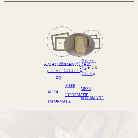
Zout
25,0
mg/100gr
Voedingsvezel
4,2
g/100gr
Water/Vocht
10,0
g/100gr
Frans
Patentbloem
Amerikaans
type 55
25 kg
patent 25
25 kg
kg
MEER
MEER
MEER
INFORMATIE
INFORMATIE
INFORMATIE