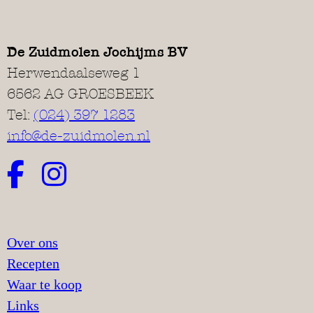
De Zuidmolen Jochijms BV
Herwendaalseweg 1
6562 AG GROESBEEK
Tel:
(024) 397 1283
info@de-zuidmolen.nl
Over ons
Recepten
Waar te koop
Links