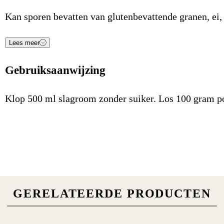
Kan sporen bevatten van glutenbevattende granen, ei, s
Lees meer
Voedingsstof
Waarde
Eenheid
Gebruiksaanwijzing
Energie (kJ)
1.612
kJ/100gr
Energie (Kcal)
379
Kcal/100gr
Klop 500 ml slagroom zonder suiker. Los 100 gram po
Vetten
0,1
g/100gr
Koolhydraten
84,0
g/100gr
Waarvan suikers
82,0
g/100gr
Eiwitten
8,3
g/100gr
GERELATEERDE PRODUCTEN
Zout
370,0
mg/100gr
Voedingsvezel
0,1
g/100gr