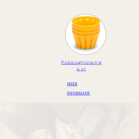
Water/Vocht
4,0
g/100gr
Puddingvormpje
4 st
MEER
INFORMATIE