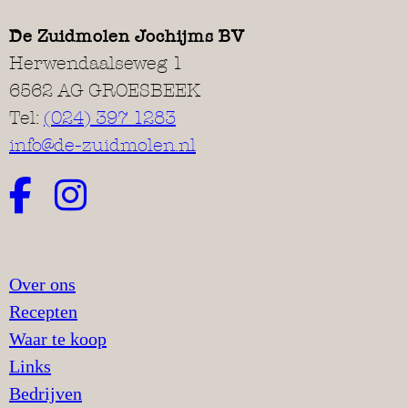
De Zuidmolen Jochijms BV
Herwendaalseweg 1
6562 AG GROESBEEK
Tel:
(024) 397 1283
info@de-zuidmolen.nl
Over ons
Recepten
Waar te koop
Links
Bedrijven