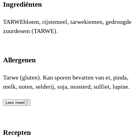
Ingrediënten
TARWEbloem, rijstemeel, tarwekiemen, gedroogde
zuurdesem (TARWE).
Allergenen
Tarwe (gluten). Kan sporen bevatten van ei, pinda,
melk, noten, selderij, soja, mosterd, sulfiet, lupine.
Lees meer
Voedingsstof
Waarde
Eenheid
Energie (kJ)
1.432
kJ/100gr
Recepten
Energie (Kcal)
338
Kcal/100gr