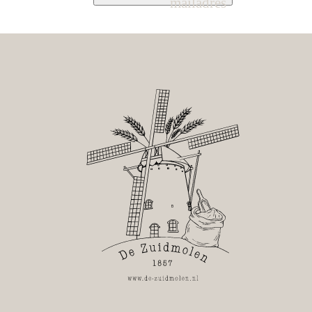
mailadres
graden. Bereid de toppings voor.
Leg een deegbal op een met (semolina) bloem
bestoven werkblad, besprenkel de deegbal met
olijfolie en (semolina)bloem en vorm met de vingers
een ovale vorm met kuiltjes in het deeg. Begin van ui
het midden en werk naar buiten toe.
Leg de Pinsa op een met (semolina) bloem bestoven
pizzaschep of bakplaat en beleg deze naar smaak.
Bak de Pinsa in het midden van de oven in 10-15
minuten gaar.