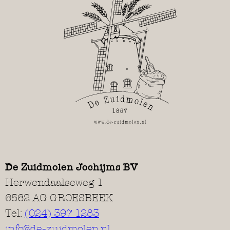
De Zuidmolen Jochijms BV
Herwendaalseweg 1
6562 AG GROESBEEK
Tel:
(024) 397 1283
info@de-zuidmolen.nl