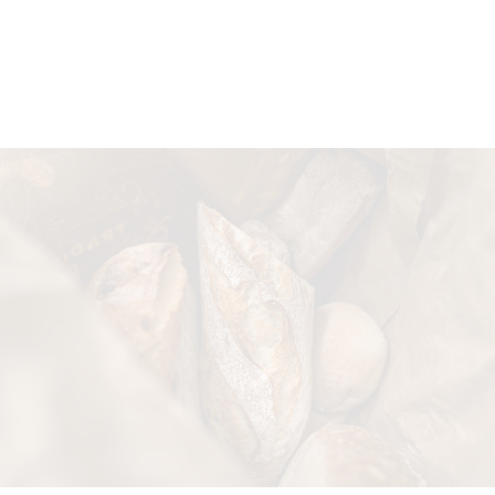
Energie (kJ)
1.671
kJ/100gr
Energie (Kcal)
398
Kcal/100gr
Vetten
3,1
g/100gr
Waarvan verzadigde vetzuren
2,7
g/100gr
Koolhydraten
87,5
g/100gr
Waarvan suikers
44,5
g/100gr
Eiwitten
3,6
g/100gr
Zout
1.475,0
mg/100gr
Voedingsvezel
0,7
g/100gr
Water/Vocht
4,0
g/100gr