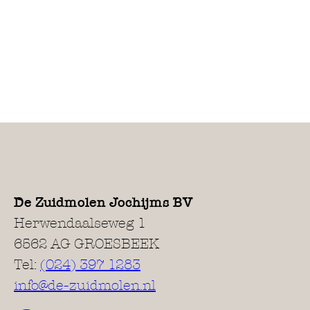
De Zuidmolen Jochijms BV
Herwendaalseweg 1
6562 AG GROESBEEK
Tel:
(024) 397 1283
info@de-zuidmolen.nl