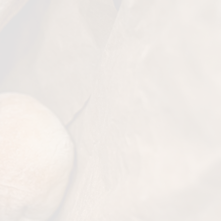
2,5
mg/100gr
zel
3,2
g/100gr
t
14,9
g/100gr