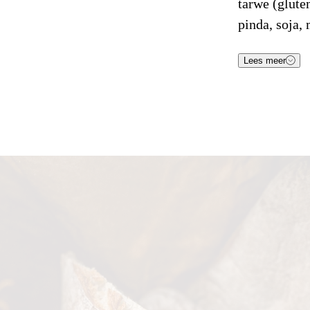
tarwe (glute
pinda, soja, 
Voe
Lees meer
Energie (kJ
Energie (K
Vetten
Waarvan 
Koolhydrat
Waarvan 
Eiwitten