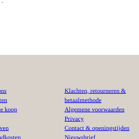
e.
ons
Klachten, retourneren &
ten
betaalmethode
te koop
Algemene voorwaarden
Privacy
jven
Contact & openingstijden
ndkosten
Nieuwsbrief