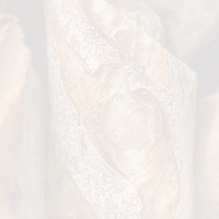
Zout
Voedingsve
Water/Voch