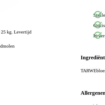
Snelle
Grati
 25 kg. Levertijd
In ver
idmolen
Ingrediën
TARWEbloe
Allergene