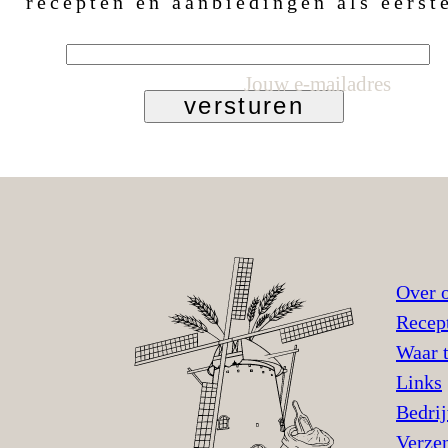
recepten en aanbiedingen als eerst
Jouw e-mailadres
versturen
Over 
Recep
Waar 
Links
Bedri
Verze