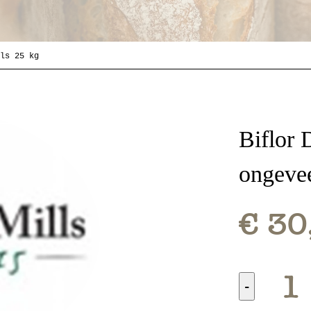
ls 25 kg
Biflor 
ongeve
€ 30
-