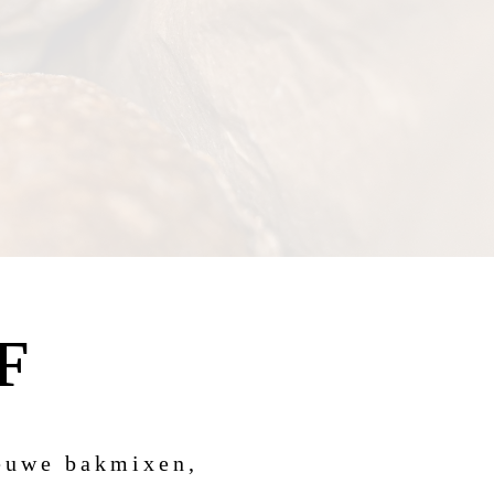
F
ieuwe bakmixen,