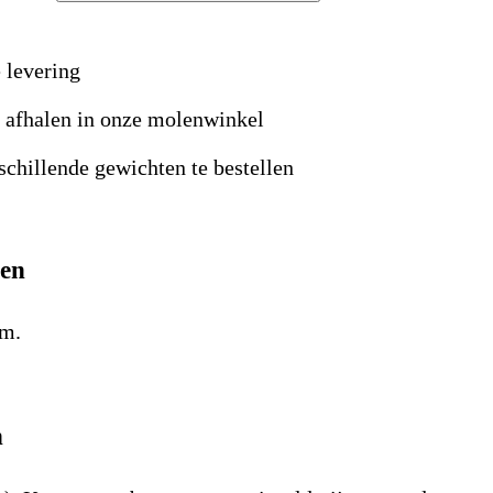
 levering
s afhalen in onze molenwinkel
schillende gewichten te bestellen
ten
m.
n