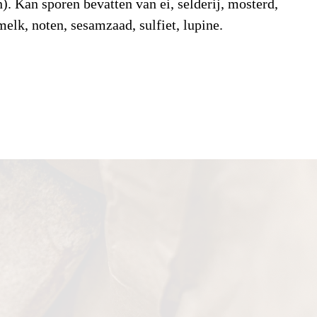
n). Kan sporen bevatten van ei, selderij, mosterd,
melk, noten, sesamzaad, sulfiet, lupine.
dingsstof
Waarde
Eenheid
)
1.420
kJ/100gr
cal)
338
Kcal/100gr
1,2
g/100gr
verzadigde vetzuren
0,2
g/100gr
en
69,0
g/100gr
suikers
1,1
g/100gr
10,4
g/100gr