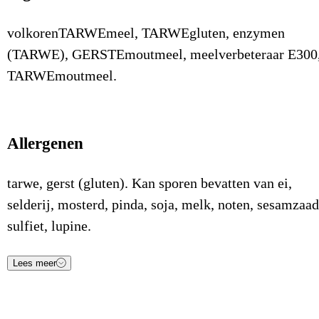
volkorenTARWEmeel, TARWEgluten, enzymen
(TARWE), GERSTEmoutmeel, meelverbeteraar E300
TARWEmoutmeel.
Allergenen
tarwe, gerst (gluten). Kan sporen bevatten van ei,
selderij, mosterd, pinda, soja, melk, noten, sesamzaad
sulfiet, lupine.
Lees meer
Voedingsstof
Waarde
Eenheid
Energie (kJ)
-
kJ/100gr