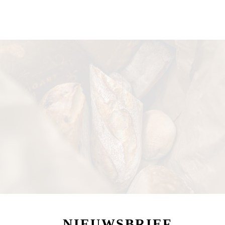
Energie (Kcal)
-
Kcal/100gr
Vetten
-
g/100gr
Waarvan verzadigde vetzuren
-
g/100gr
Koolhydraten
-
g/100gr
Waarvan suikers
-
g/100gr
Eiwitten
-
g/100gr
Zout
-
mg/100gr
Voedingsvezel
-
g/100gr
Water/Vocht
-
g/100gr
NIEUWSBRIEF