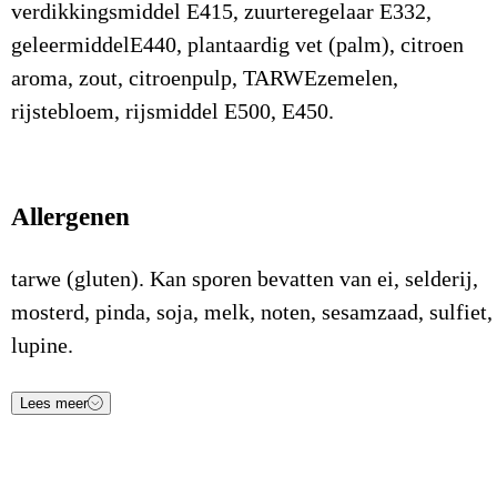
verdikkingsmiddel E415, zuurteregelaar E332,
geleermiddelE440, plantaardig vet (palm), citroen
aroma, zout, citroenpulp, TARWEzemelen,
rijstebloem, rijsmiddel E500, E450.
Allergenen
tarwe (gluten). Kan sporen bevatten van ei, selderij,
mosterd, pinda, soja, melk, noten, sesamzaad, sulfiet,
lupine.
Lees meer
Voedingsstof
Waarde
Eenheid
Energie (kJ)
1.560
kJ/100gr