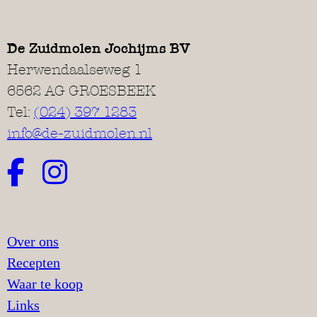
De Zuidmolen Jochijms BV
Herwendaalseweg 1
6562 AG GROESBEEK
Tel:
(024) 397 1283
info@de-zuidmolen.nl
Over ons
Recepten
Waar te koop
Links