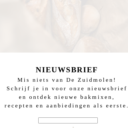
Deze cake behoort aan de bovenzijde open te scheure
daarom wordt deze op een hogere temperatuur
gebakken. Door de cake eventueel met een geoliede
krabber in te steken zal de cake mooi open bakken
NIEUWSBRIEF
Mis niets van De Zuidmolen!
Schrijf je in voor onze nieuwsbrief
en ontdek nieuwe bakmixen,
recepten en aanbiedingen als eerste