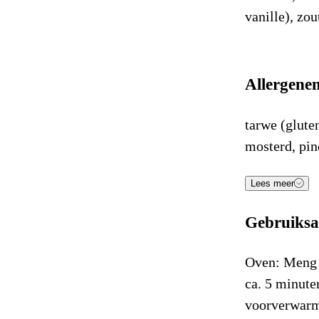
vanille), zo
Allergene
tarwe (gluten
mosterd, pind
Voe
Lees meer
Gebruiksa
Energie (kJ
Energie (K
Oven: Meng 
ca. 5 minute
Vetten
voorverwarm