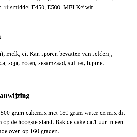
ut, rijsmiddel E450, E500, MELKeiwit.
n
), melk, ei. Kan sporen bevatten van selderij,
a, soja, noten, sesamzaad, sulfiet, lupine.
dingsstof
Waarde
Eenheid
anwijzing
)
2.051
kJ/100gr
cal)
491
Kcal/100gr
500 gram cakemix met 180 gram water en mix dit
n op de hoogste stand. Bak de cake ca.1 uur in een
22,8
g/100gr
de oven op 160 graden.