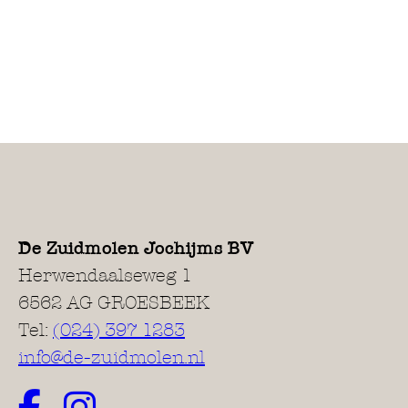
De Zuidmolen Jochijms BV
Herwendaalseweg 1
6562 AG GROESBEEK
Tel:
(024) 397 1283
info@de-zuidmolen.nl