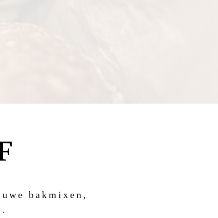
F
ieuwe bakmixen,
e.