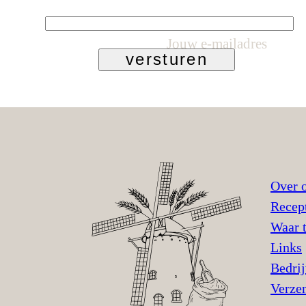
Jouw e-mailadres
versturen
Over 
Recep
Waar 
Links
Bedri
Verze