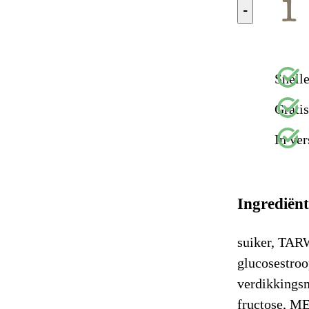
-
Snelle
Grati
In ver
Ingrediën
suiker, TAR
glucosestroo
verdikkings
fructose, ME