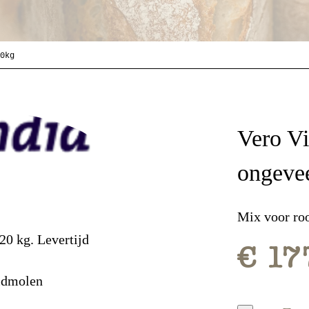
0kg
Vero Vi
ongeve
Mix voor roo
20 kg. Levertijd
€ 17
idmolen