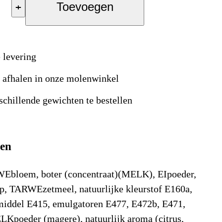
+
Toevoegen
 levering
s afhalen in onze molenwinkel
schillende gewichten te bestellen
ten
WEbloem, boter (concentraat)(MELK), EIpoeder,
p, TARWEzetmeel, natuurlijke kleurstof E160a,
middel E415, emulgatoren E477, E472b, E471,
LKpoeder (magere), natuurlijk aroma (citrus,