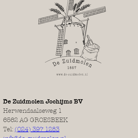
De Zuidmolen Jochijms BV
Herwendaalseweg 1
6562 AG GROESBEEK
Tel:
(024) 397 1283