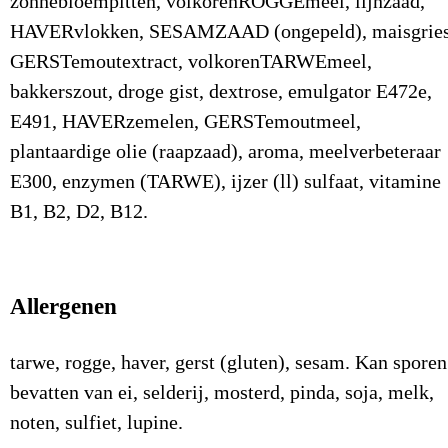
zonnebloempitten, volkorenROGGEmeel, lijnzaad,
HAVERvlokken, SESAMZAAD (ongepeld), maisgries
GERSTemoutextract, volkorenTARWEmeel,
bakkerszout, droge gist, dextrose, emulgator E472e,
E491, HAVERzemelen, GERSTemoutmeel,
plantaardige olie (raapzaad), aroma, meelverbeteraar
E300, enzymen (TARWE), ijzer (ll) sulfaat, vitamine
B1, B2, D2, B12.
Allergenen
tarwe, rogge, haver, gerst (gluten), sesam. Kan sporen
bevatten van ei, selderij, mosterd, pinda, soja, melk,
noten, sulfiet, lupine.