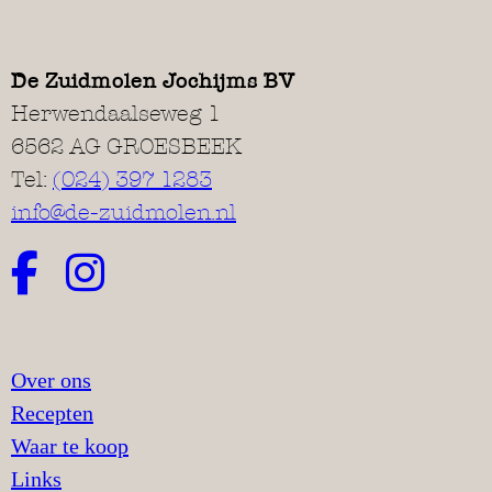
De Zuidmolen Jochijms BV
Herwendaalseweg 1
6562 AG GROESBEEK
Tel:
(024) 397 1283
info@de-zuidmolen.nl
Over ons
Recepten
Waar te koop
Links