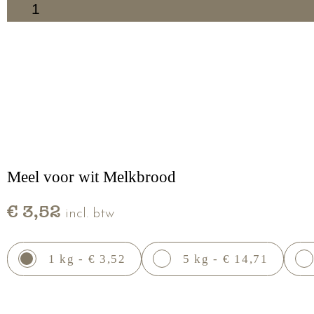
1
Meel voor wit Melkbrood
€ 3,52
incl. btw
1 kg - € 3,52
5 kg - € 14,71