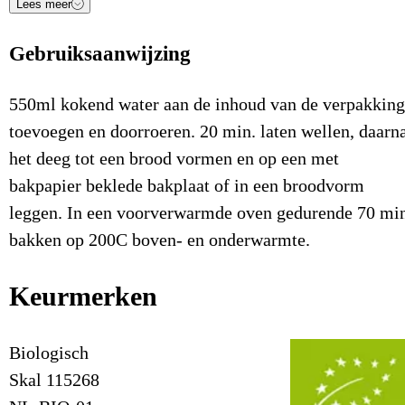
Lees meer
Voedingsstof
Waarde
Eenheid
Gebruiksaanwijzing
Energie (kJ)
1.949
kJ/100gr
Energie (Kcal)
468
Kcal/100gr
550ml kokend water aan de inhoud van de verpakking
toevoegen en doorroeren. 20 min. laten wellen, daarn
Vetten
27,8
g/100gr
het deeg tot een brood vormen en op een met
Waarvan verzadigde vetzuren
3,9
g/100gr
bakpapier beklede bakplaat of in een broodvorm
leggen. In een voorverwarmde oven gedurende 70 mi
Koolhydraten
28,5
g/100gr
bakken op 200C boven- en onderwarmte.
Waarvan suikers
0,8
g/100gr
Keurmerken
Eiwitten
19,5
g/100gr
Zout
1.478,0
mg/100gr
Biologisch
Voedingsvezel
12,9
g/100gr
Skal 115268