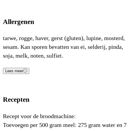
Allergenen
tarwe, rogge, haver, gerst (gluten), lupine, mosterd,
sesam. Kan sporen bevatten van ei, selderij, pinda,
soja, melk, noten, sulfiet.
Lees meer
Voedingsstof
Waarde
Eenheid
Energie (kJ)
1.462
kJ/100gr
Recepten
Energie (Kcal)
349
Kcal/100gr
Vetten
2,9
g/100gr
Recept voor de broodmachine:
Toevoegen per 500 gram meel: 275 gram water en 7
Waarvan verzadigde vetzuren
0,8
g/100gr