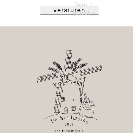
Jouw e-
versturen
mailadres