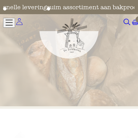
en
snelle levering
ruim assortiment aan bakprod