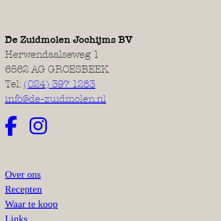
De Zuidmolen Jochijms BV
Herwendaalseweg 1
6562 AG GROESBEEK
Tel:
(024) 397 1283
info@de-zuidmolen.nl
Over ons
Recepten
Waar te koop
Links