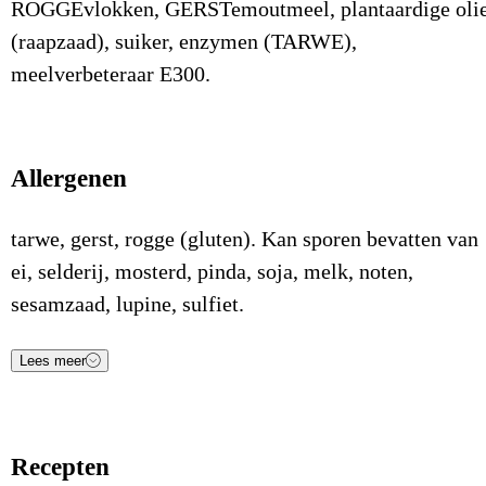
ROGGEvlokken, GERSTemoutmeel, plantaardige oli
(raapzaad), suiker, enzymen (TARWE),
meelverbeteraar E300.
Allergenen
tarwe, gerst, rogge (gluten). Kan sporen bevatten van
ei, selderij, mosterd, pinda, soja, melk, noten,
sesamzaad, lupine, sulfiet.
Lees meer
Voedingsstof
Waarde
Eenheid
Energie (kJ)
1.482
kJ/100gr
Recepten
Energie (Kcal)
355
Kcal/100gr