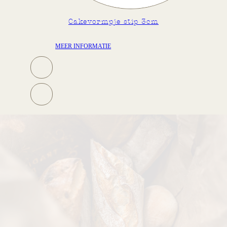
Cakevormpje stip 3cm
MEER INFORMATIE
M