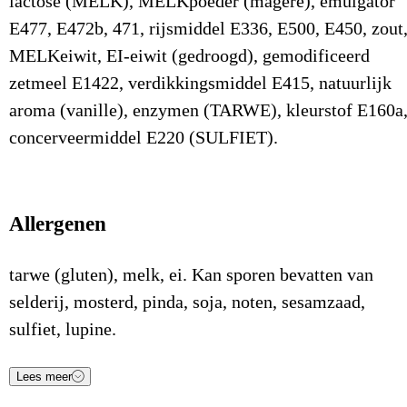
lactose (MELK), MELKpoeder (magere), emulgator
E477, E472b, 471, rijsmiddel E336, E500, E450, zout
MELKeiwit, EI-eiwit (gedroogd), gemodificeerd
zetmeel E1422, verdikkingsmiddel E415, natuurlijk
aroma (vanille), enzymen (TARWE), kleurstof E160a
concerveermiddel E220 (SULFIET).
Allergenen
tarwe (gluten), melk, ei. Kan sporen bevatten van
selderij, mosterd, pinda, soja, noten, sesamzaad,
sulfiet, lupine.
Lees meer
Voedingsstof
Waarde
Eenheid