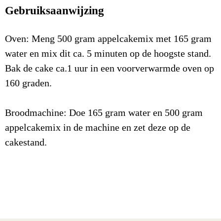
Gebruiksaanwijzing
Energie (kJ)
1.962
kJ/100gr
Energie (Kcal)
469
Kcal/100gr
Oven: Meng 500 gram appelcakemix met 165 gram
water en mix dit ca. 5 minuten op de hoogste stand.
Vetten
19,2
g/100gr
Bak de cake ca.1 uur in een voorverwarmde oven op
Waarvan verzadigde vetzuren
13,1
g/100gr
160 graden.
Koolhydraten
66,9
g/100gr
Broodmachine: Doe 165 gram water en 500 gram
Waarvan suikers
40,0
g/100gr
appelcakemix in de machine en zet deze op de
Eiwitten
5,6
g/100gr
cakestand.
Zout
1.283,3
mg/100gr
Voedingsvezel
2,5
g/100gr