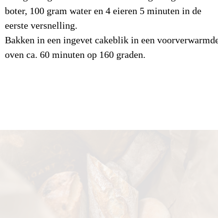
boter, 100 gram water en 4 eieren 5 minuten in de
Vetten
0,8
g/100gr
eerste versnelling.
Waarvan verzadigde vetzuren
0,3
g/100gr
Bakken in een ingevet cakeblik in een voorverwarmd
oven ca. 60 minuten op 160 graden.
Koolhydraten
84,4
g/100gr
Waarvan suikers
52,0
g/100gr
Eiwitten
4,5
g/100gr
Zout
1.514,5
mg/100gr
Voedingsvezel
2,2
g/100gr
Water/Vocht
4,9
g/100gr