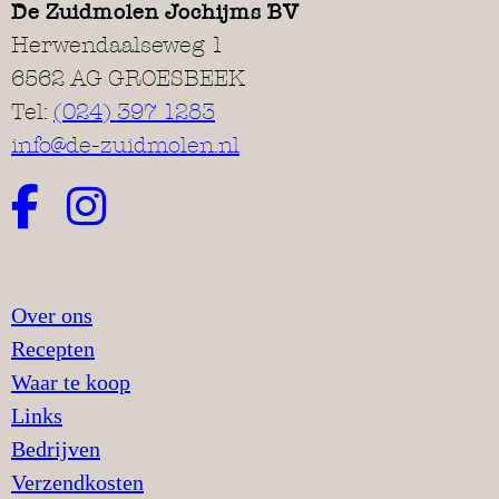
De Zuidmolen Jochijms BV
Herwendaalseweg 1
6562 AG GROESBEEK
Tel:
(024) 397 1283
info@de-zuidmolen.nl
Over ons
Recepten
Waar te koop
Links
Bedrijven
Verzendkosten