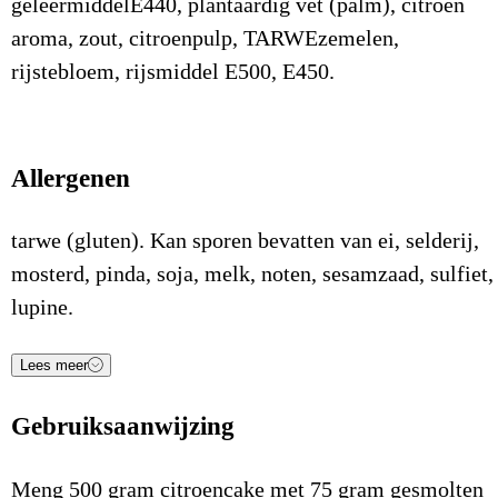
geleermiddelE440, plantaardig vet (palm), citroen
aroma, zout, citroenpulp, TARWEzemelen,
rijstebloem, rijsmiddel E500, E450.
Allergenen
tarwe (gluten). Kan sporen bevatten van ei, selderij,
mosterd, pinda, soja, melk, noten, sesamzaad, sulfiet,
lupine.
Lees meer
Voedingsstof
Waarde
Eenheid
Gebruiksaanwijzing
Energie (kJ)
1.560
kJ/100gr
Energie (Kcal)
373
Kcal/100gr
Meng 500 gram citroencake met 75 gram gesmolten