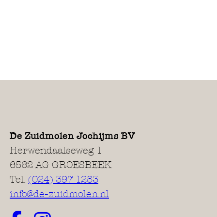
De Zuidmolen Jochijms BV
Herwendaalseweg 1
6562 AG GROESBEEK
Tel:
(024) 397 1283
info@de-zuidmolen.nl