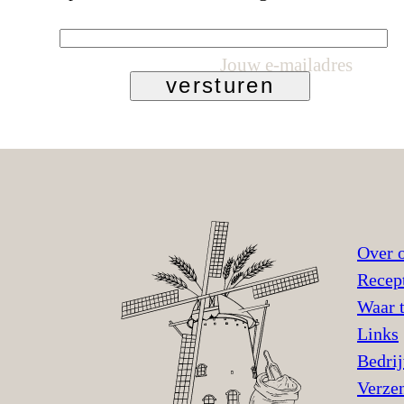
Jouw e-mailadres
versturen
Over 
Recep
Waar 
Links
Bedri
Verze