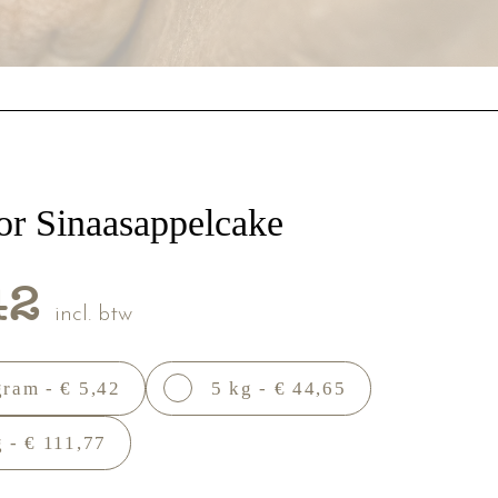
or Sinaasappelcake
42
incl. btw
gram - € 5,42
5 kg - € 44,65
 - € 111,77