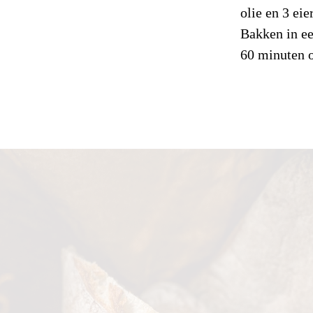
olie en 3 ei
Vetten
Bakken in ee
60 minuten 
Waarvan 
Koolhydrat
Waarvan 
Eiwitten
Zout
Voedingsve
Water/Voch