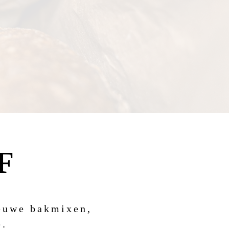
F
ieuwe bakmixen,
e.