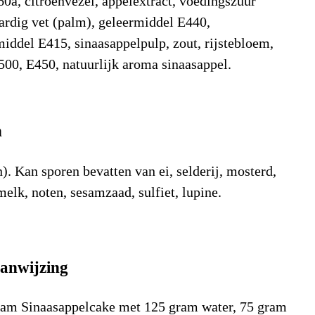
60a, citroenvezel, appelextract, voedingszuur
ardig vet (palm), geleermiddel E440,
iddel E415, sinaasappelpulp, zout, rijstebloem,
500, E450, natuurlijk aroma sinaasappel.
n
n). Kan sporen bevatten van ei, selderij, mosterd,
melk, noten, sesamzaad, sulfiet, lupine.
dingsstof
Waarde
Eenheid
anwijzing
)
1.529
kJ/100gr
cal)
366
Kcal/100gr
am Sinaasappelcake met 125 gram water, 75 gram