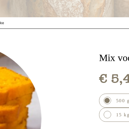
ke
Mix vo
€ 5,
500 
15 kg