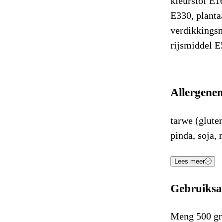
kleurstof E1
E330, planta
verdikkingsm
rijsmiddel E
Allergene
tarwe (glute
pinda, soja, 
Voe
Lees meer
Gebruiksa
Energie (kJ
Energie (K
Meng 500 gr