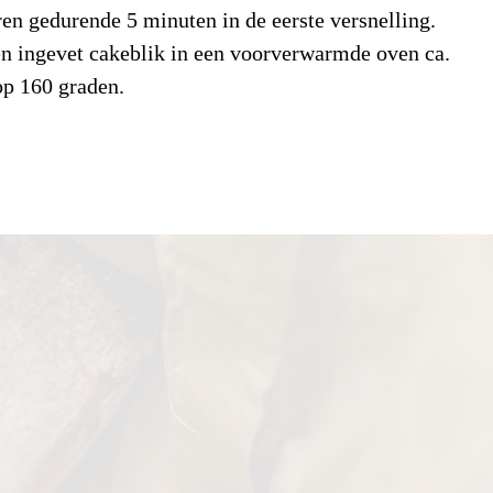
eren gedurende 5 minuten in de eerste versnelling.
1,0
g/100gr
n ingevet cakeblik in een voorverwarmde oven ca.
op 160 graden.
verzadigde vetzuren
0,6
g/100gr
en
83,5
g/100gr
suikers
52,0
g/100gr
4,0
g/100gr
1.522,2
mg/100gr
zel
1,3
g/100gr
t
4,6
g/100gr