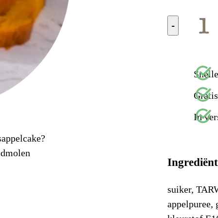
-
Snelle
Grati
In ver
sappelcake?
idmolen
Ingrediën
suiker, TARW
appelpuree, 