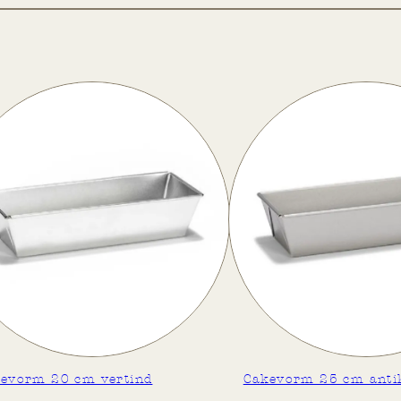
Cakevorm 25 cm antikleef
Cakevo