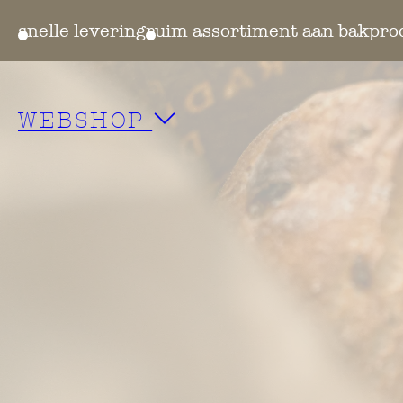
ing
ruim assortiment aan bakproducten
WEBSHOP