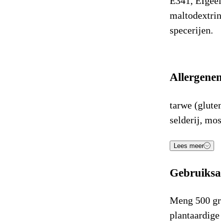
E341, EIgeel
maltodextri
specerijen.
Allergene
tarwe (glute
selderij, mos
Voe
Lees meer
Gebruiksa
Energie (kJ
Energie (K
Meng 500 gr
plantaardige