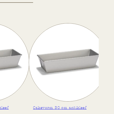
rm 30 cm antikleef
Cakevormpjes 150st