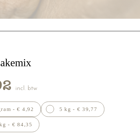
cakemix
92
incl. btw
gram - € 4,92
5 kg - € 39,77
kg - € 84,35