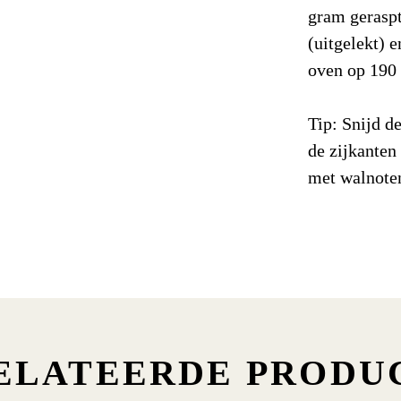
Vetten
gram geraspt
(uitgelekt) 
Waarvan 
oven op 190
Koolhydrat
Tip: Snijd d
Waarvan 
de zijkanten
met walnoten
Eiwitten
Zout
Voedingsve
ELATEERDE PRODU