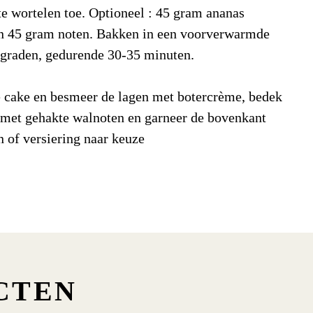
9,5
g/100gr
e wortelen toe. Optioneel : 45 gram ananas
en 45 gram noten. Bakken in een voorverwarmde
verzadigde vetzuren
1,0
g/100gr
 graden, gedurende 30-35 minuten.
en
78,0
g/100gr
e cake en besmeer de lagen met botercrème, bedek
suikers
42,0
g/100gr
 met gehakte walnoten en garneer de bovenkant
 of versiering naar keuze
5,8
g/100gr
1.600,0
mg/100gr
zel
1,6
g/100gr
CTEN