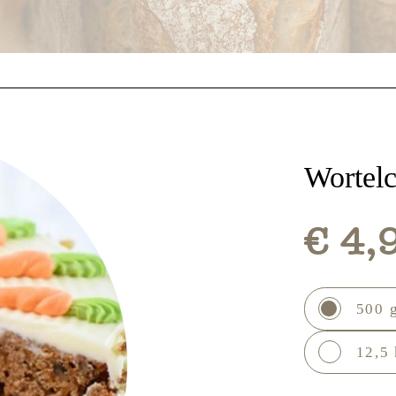
Wortel
€ 4,
500 
12,5 