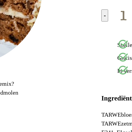
-
Snelle
Grati
In ver
kemix?
idmolen
Ingrediën
TARWEbloem, 
TARWEzetmee