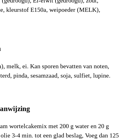
 (gedroogd), Ei-eiwit (gedroogd), zout,
ne, kleurstof E150a, weipoeder (MELK),
n
n), melk, ei. Kan sporen bevatten van noten,
terd, pinda, sesamzaad, soja, sulfiet, lupine.
dingsstof
Waarde
Eenheid
anwijzing
)
1.789
kJ/100gr
cal)
426
Kcal/100gr
am wortelcakemix met 200 g water en 20 g
 olie 3-4 min. tot een glad beslag, Voeg dan 125