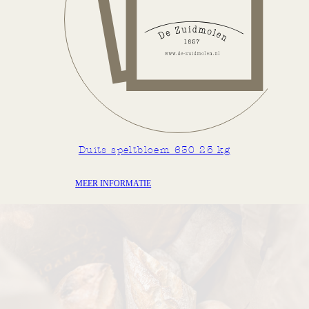
Water/Vocht
11,4
g/100gr
Duits speltbloem 630 25 kg
MEER INFORMATIE