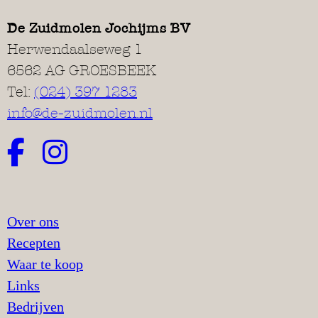
De Zuidmolen Jochijms BV
Herwendaalseweg 1
6562 AG GROESBEEK
Tel:
(024) 397 1283
info@de-zuidmolen.nl
Over ons
Recepten
Waar te koop
Links
Bedrijven