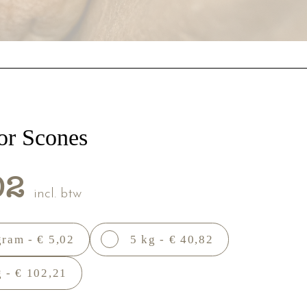
or Scones
02
incl. btw
gram - € 5,02
5 kg - € 40,82
 - € 102,21