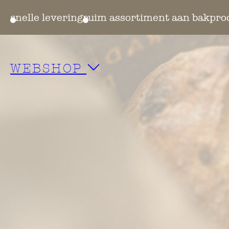
vering
ruim assortiment aan bakproducten
WEBSHOP