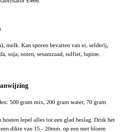
tabilisator E466.
n
), melk. Kan sporen bevatten van ei, selderij,
a, soja, noten, sesamzaad, sulfiet, lupine.
dingsstof
Waarde
Eenheid
anwijzing
)
1.747
kJ/100gr
cal)
416
Kcal/100gr
en: 500 gram mix, 200 gram water, 70 gram
12,3
g/100gr
 houten lepel alles tot een glad beslag. Druk het
t een dikte van 15 - 20mm. op een met bloem
verzadigde vetzuren
4,9
g/100gr