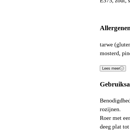
E575, zout, s
Allergene
tarwe (gluten
mosterd, pind
Voe
Lees meer
Gebruiksa
Energie (kJ
Energie (K
Benodigdhed
rozijnen.
Vetten
Roer met een
deeg plat to
Waarvan 