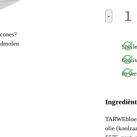
-
Scones?
idmolen
Snelle
Grati
In ver
Ingrediën
TARWEbloem, 
olie (koolza