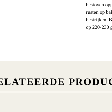
bestoven opp
Koolhydrat
rusten op ba
bestrijken.
Waarvan 
op 220-230 
Eiwitten
Zout
Voedingsve
Water/Voch
ELATEERDE PRODU