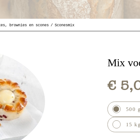
kes, brownies en scones
Sconesmix
Mix vo
€ 5,
500 
15 kg