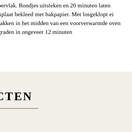
ervlak. Rondjes uitsteken en 20 minuten laten
en
67,3
g/100gr
kplaat bekleed met bakpapier. Met losgeklopt ei
 Bakken in het midden van een voorverwarmde oven
suikers
18,7
g/100gr
graden in ongeveer 12 minuten
7,4
g/100gr
2.750,0
mg/100gr
zel
2,7
g/100gr
t
9,5
g/100gr
CTEN