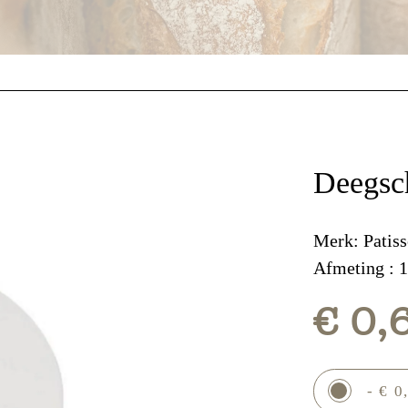
Deegsch
Merk: Patiss
Afmeting : 
€ 0,
- € 0