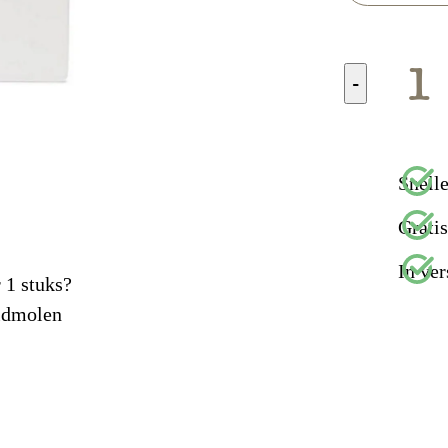
-
Snelle
Grati
In ver
 1 stuks?
idmolen