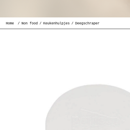
Home
Non food
Keukenhulpjes
Deegschraper