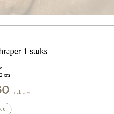
raper 1 stuks
e
12 cm
60
incl. btw
,60