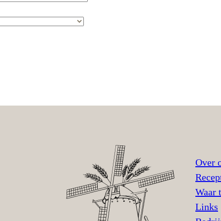
Over 
Recep
Waar 
Links