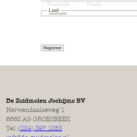
Postcode
Plaats
Land
Registreer
De Zuidmolen Jochijms BV
Herwendaalseweg 1
6562 AG GROESBEEK
Tel:
(024) 397 1283