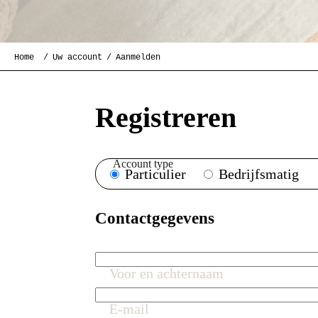
Home
Uw account
Aanmelden
Registreren
Account type
Particulier
Bedrijfsmatig
Contactgegevens
Voor en achternaam
E-mail